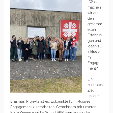
: Was
machen
wir aus
den
gesamm
elten
Erfahrun
gen und
Ideen zu
inklusive
m
Engage
ment?
Ein
zentrales
Ziel
unseres
Erasmus-Projekts ist es, Eckpunkte für inklusives
Engagement zu erarbeiten. Gemeinsam mit unseren
Kolleg*innen vom DiCV und SKM werden wir die