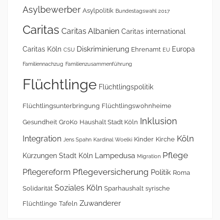
Asylbewerber
Asylpolitik
Bundestagswahl 2017
Caritas
Caritas Albanien
Caritas international
Diskriminierung
Caritas Köln
Europa
Ehrenamt
CSU
EU
Familiennachzug
Familienzusammenführung
Flüchtlinge
Flüchtlingspolitik
Flüchtlingsunterbringung
Flüchtlingswohnheime
Inklusion
Gesundheit
GroKo
Haushalt Stadt Köln
Köln
Integration
Kinder
Kirche
Jens Spahn
Kardinal Woelki
Pflege
Lampedusa
Kürzungen Stadt Köln
Migration
Pflegeversicherung
Pflegereform
Politik
Roma
Soziales Köln
Solidarität
Sparhaushalt
syrische
Zuwanderer
Flüchtlinge
Tafeln