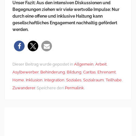
Unser Fazit: Aus den intensiven Diskussionen und
Begegnungen ziehen wir viele wertvolle Impulse: Nur
durch eine offene und inklusive Haltung kann
gesellschaftliches Engagement nachhaltig gefördert
werden.
Dieser Beitrag wurde gepostet in
Allgemein
,
Arbeit
,
Asylbewerber
,
Behinderung
,
Bildung
,
Caritas
,
Ehrenamt
,
Home
,
Inklusion
,
Integration
,
Soziales
,
Sozialraum
,
Teilhabe
,
Zuwanderer
. Speichere den
Permalink
.
Post
←
Ein Zwischenruf:
Brücken bauen und
navigation
Nachhaltige
Vielfalt leben:
Perspektiven für
Meine Arbeit mit