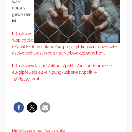
was
daraus
geworden
ist:
http://ww
w.spiegel.d
e/politik/deutschland/eu-pro-asyl-kritisiert-bruesseler-
asyl-beschluesse-oettinger-lobt-a-1215699.html
http://www.faz.net/aktuell/politik/ausland/bruessel-
eu-gipfel-erzielt-einigung-ueber-asylpolitik-
15665397.html
Hinterlasse einen Kommentar