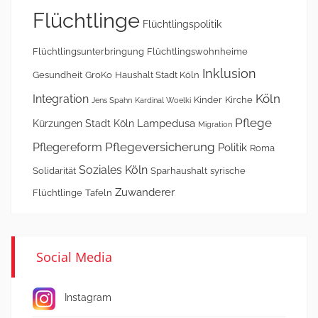
Flüchtlinge
Flüchtlingspolitik
Flüchtlingsunterbringung
Flüchtlingswohnheime
Inklusion
Gesundheit
GroKo
Haushalt Stadt Köln
Köln
Integration
Kinder
Kirche
Jens Spahn
Kardinal Woelki
Pflege
Lampedusa
Kürzungen Stadt Köln
Migration
Pflegeversicherung
Pflegereform
Politik
Roma
Soziales Köln
Solidarität
Sparhaushalt
syrische
Zuwanderer
Flüchtlinge
Tafeln
Social Media
Instagram