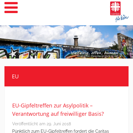
Weiter
zum
Inhalt
EU
EU-Gipfeltreffen zur Asylpolitik –
Verantwortung auf freiwilliger Basis?
Veröffentlicht am
29. Juni 2018
Pünktlich zum EU-Gipfeltreffen fordert die Caritas