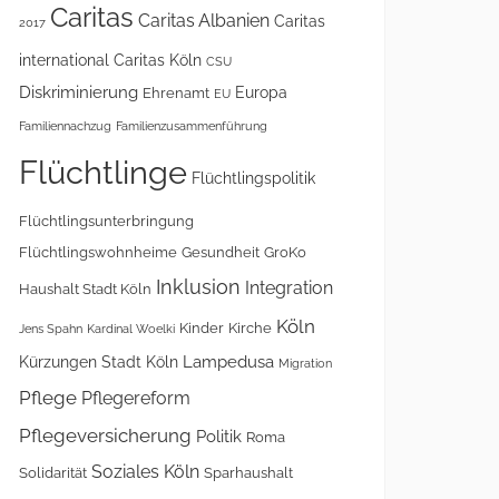
Caritas
Caritas Albanien
Caritas
2017
international
Caritas Köln
CSU
Diskriminierung
Europa
Ehrenamt
EU
Familiennachzug
Familienzusammenführung
Flüchtlinge
Flüchtlingspolitik
Flüchtlingsunterbringung
Flüchtlingswohnheime
Gesundheit
GroKo
Inklusion
Integration
Haushalt Stadt Köln
Köln
Kinder
Kirche
Jens Spahn
Kardinal Woelki
Lampedusa
Kürzungen Stadt Köln
Migration
Pflege
Pflegereform
Pflegeversicherung
Politik
Roma
Soziales Köln
Solidarität
Sparhaushalt