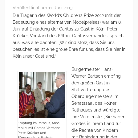
Veröffentlicht am
11. Juni 2013
Die Trägerin des World’s Children’s Prize 2012 (mit der
Bedeutung eines alternativen Nobelpreises) war am 8.
Juni auf Einladung der Caritas zu Gast in Köln! Peter
Krücker, Vorstand des Kölner Caritasverbandes, sprach
aus, was alle dachten: „Wir sind stolz, dass Sie uns
besuchen, es ist eine große Ehre für uns, dass Sie hier in
Köln unser Gast sind.“
Bürgermeister Hans-
Werner Bartsch empfing
den großen Gast in
Stellvertretung des
Oberbürgermeisters im
Senatssaal des Kölner
Rathauses und würdigte
ihre Verdienste: „Sie haben
Empfang im Rathaus, Anna
Großes in Ihrem Land für
Mollel mit Caritas-Vorstand
die Rechte von Kindern
Peter Krücker und
mit Behinderung in der
Bürgermeister Bartsch