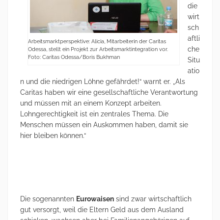
die
wirt
sch
aftli
Arbeitsmarktperspektive: Alicia, Mitarbeiterin der Caritas
che
Odessa, stellt ein Projekt zur Arbeitsmarktintegration vor.
Foto: Caritas Odessa/Boris Bukhman
Situ
atio
n und die niedrigen Löhne gefährdet!“ warnt er. „Als
Caritas haben wir eine gesellschaftliche Verantwortung
und müssen mit an einem Konzept arbeiten.
Lohngerechtigkeit ist ein zentrales Thema. Die
Menschen müssen ein Auskommen haben, damit sie
hier bleiben können.“
Die sogenannten
Eurowaisen
sind zwar wirtschaftlich
gut versorgt, weil die Eltern Geld aus dem Ausland