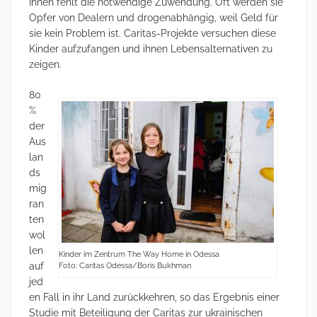
Ihnen fehlt die notwendige Zuwendung. Oft werden sie
Opfer von Dealern und drogenabhängig, weil Geld für
sie kein Problem ist. Caritas-Projekte versuchen diese
Kinder aufzufangen und ihnen Lebensalternativen zu
zeigen.
80
%
der
Aus
lan
ds
mig
ran
ten
wol
len
Kinder im Zentrum The Way Home in Odessa
auf
Foto: Caritas Odessa/Boris Bukhman
jed
en Fall in ihr Land zurückkehren, so das Ergebnis einer
Studie mit Beteiligung der Caritas zur ukrainischen