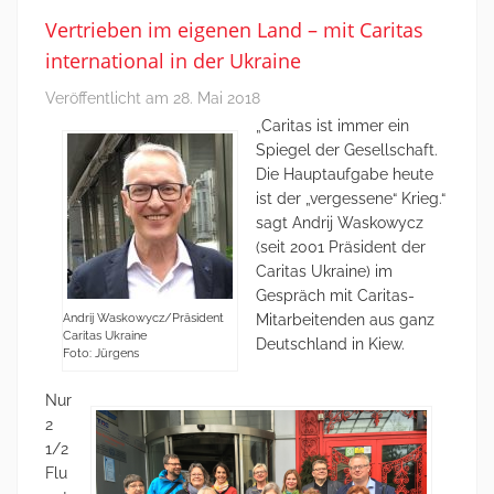
Vertrieben im eigenen Land – mit Caritas
international in der Ukraine
Veröffentlicht am
28. Mai 2018
„Caritas ist immer ein
Spiegel der Gesellschaft.
Die Hauptaufgabe heute
ist der „vergessene“ Krieg.“
sagt Andrij Waskowycz
(seit 2001 Präsident der
Caritas Ukraine) im
Gespräch mit Caritas-
Andrij Waskowycz/Präsident
Mitarbeitenden aus ganz
Caritas Ukraine
Deutschland in Kiew.
Foto: Jürgens
Nur
2
1/2
Flu