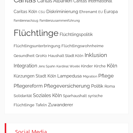
Caritas
Caritas Albanien
Caritas international
Diskriminierung
Caritas Köln
Europa
Ehrenamt
CSU
EU
Familiennachzug
Familienzusammenführung
Flüchtlinge
Flüchtlingspolitik
Flüchtlingsunterbringung
Flüchtlingswohnheime
Inklusion
Gesundheit
GroKo
Haushalt Stadt Köln
Köln
Integration
Kinder
Kirche
Jens Spahn
Kardinal Woelki
Pflege
Lampedusa
Kürzungen Stadt Köln
Migration
Pflegeversicherung
Pflegereform
Politik
Roma
Soziales Köln
Solidarität
Sparhaushalt
syrische
Zuwanderer
Flüchtlinge
Tafeln
Social Media