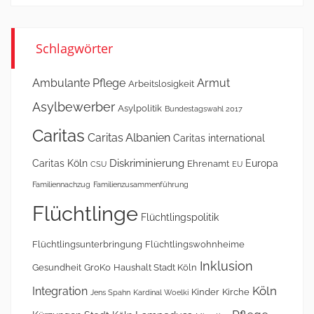
Schlagwörter
Ambulante Pflege
Armut
Arbeitslosigkeit
Asylbewerber
Asylpolitik
Bundestagswahl 2017
Caritas
Caritas Albanien
Caritas international
Diskriminierung
Caritas Köln
Europa
Ehrenamt
CSU
EU
Familiennachzug
Familienzusammenführung
Flüchtlinge
Flüchtlingspolitik
Flüchtlingsunterbringung
Flüchtlingswohnheime
Inklusion
Gesundheit
GroKo
Haushalt Stadt Köln
Köln
Integration
Kinder
Kirche
Jens Spahn
Kardinal Woelki