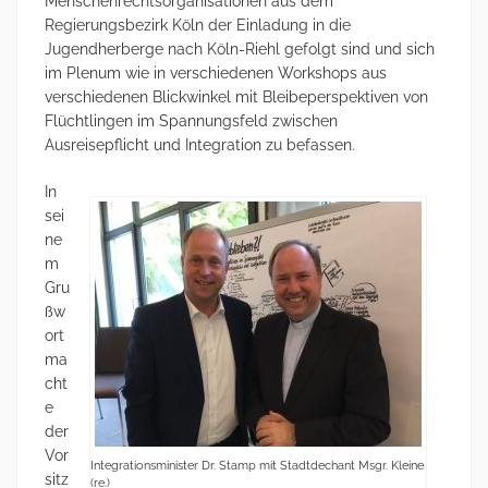
Menschenrechtsorganisationen aus dem
Regierungsbezirk Köln der Einladung in die
Jugendherberge nach Köln-Riehl gefolgt sind und sich
im Plenum wie in verschiedenen Workshops aus
verschiedenen Blickwinkel mit Bleibeperspektiven von
Flüchtlingen im Spannungsfeld zwischen
Ausreisepflicht und Integration zu befassen.
In
sei
ne
m
Gru
ßw
ort
ma
cht
e
der
Vor
Integrationsminister Dr. Stamp mit Stadtdechant Msgr. Kleine
sitz
(re.)