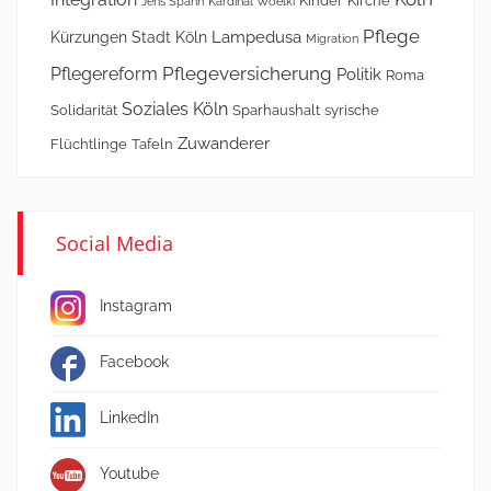
Kinder
Kirche
Jens Spahn
Kardinal Woelki
Pflege
Lampedusa
Kürzungen Stadt Köln
Migration
Pflegeversicherung
Pflegereform
Politik
Roma
Soziales Köln
Solidarität
Sparhaushalt
syrische
Zuwanderer
Flüchtlinge
Tafeln
Social Media
Instagram
Facebook
LinkedIn
Youtube