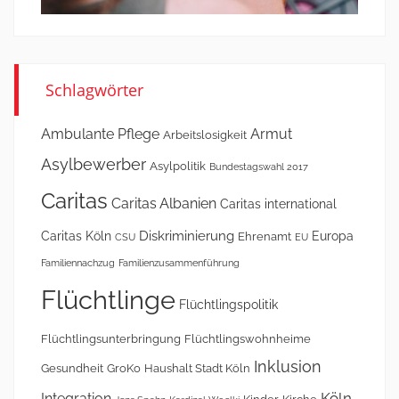
Schlagwörter
Ambulante Pflege
Armut
Arbeitslosigkeit
Asylbewerber
Asylpolitik
Bundestagswahl 2017
Caritas
Caritas Albanien
Caritas international
Diskriminierung
Caritas Köln
Europa
Ehrenamt
CSU
EU
Familiennachzug
Familienzusammenführung
Flüchtlinge
Flüchtlingspolitik
Flüchtlingsunterbringung
Flüchtlingswohnheime
Inklusion
Gesundheit
GroKo
Haushalt Stadt Köln
Köln
Integration