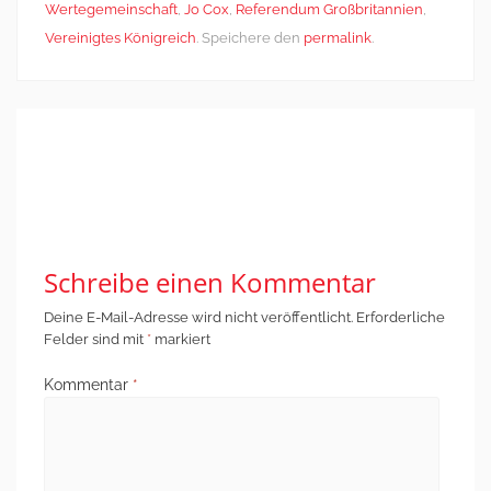
Wertegemeinschaft
,
Jo Cox
,
Referendum Großbritannien
,
Vereinigtes Königreich
. Speichere den
permalink
.
Post
←
Demonstrieren
Wer behindert hier
navigation
für eine bessere
wen?
→
finanzielle
Ausstattung
Schreibe einen Kommentar
Deine E-Mail-Adresse wird nicht veröffentlicht.
Erforderliche
Felder sind mit
*
markiert
Kommentar
*