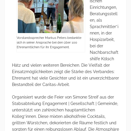
ischen
Einrichtungen,
Beratungsstell
en, als
Sprachmittler*i
nnen, in der
Vorstandssprecher Markus Peters bedankte
Hospizarbeit,
sich in seiner Ansprache bei den über 100
bei der
Ehrenamtlichen für ihr Engagement.
Nachbarschaft
shilfe Kölsch
Hätz und vielen weiteren Bereichen. Die Vielfalt der
Einsatzmöglichkeiten zeigt die Stärke des Verbandes:
Ehrenamt hat viele Gesichter und ist ein unverzichtbarer
Bestandteil der Caritas-Arbeit.
Organisiert wurde die Feier von Simone Streif aus der
Stabsabteilung Engagement | Gesellschaft | Gemeinde,
unterstützt von zahlreichen hauptamtlichen
Kolleg*innen. Diese mixten alkoholfreie Cocktails,
grillten Würstchen, dekorierten die Räume festlich und
sorgten für einen reibungslosen Ablauf. Die Atmosphäre