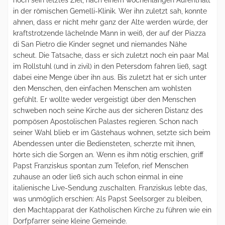
noch sein letztes Ziel, nach einem wochenlangen Aufenthalt
in der römischen Gemelli-Klinik. Wer ihn zuletzt sah, konnte
ahnen, dass er nicht mehr ganz der Alte werden würde, der
kraftstrotzende lächelnde Mann in weiß, der auf der Piazza
di San Pietro die Kinder segnet und niemandes Nähe
scheut. Die Tatsache, dass er sich zuletzt noch ein paar Mal
im Rollstuhl (und in zivil) in den Petersdom fahren ließ, sagt
dabei eine Menge über ihn aus. Bis zuletzt hat er sich unter
den Menschen, den einfachen Menschen am wohlsten
gefühlt. Er wollte weder vergeistigt über den Menschen
schweben noch seine Kirche aus der sicheren Distanz des
pompösen Apostolischen Palastes regieren. Schon nach
seiner Wahl blieb er im Gästehaus wohnen, setzte sich beim
Abendessen unter die Bediensteten, scherzte mit ihnen,
hörte sich die Sorgen an. Wenn es ihm nötig erschien, griff
Papst Franziskus spontan zum Telefon, rief Menschen
zuhause an oder ließ sich auch schon einmal in eine
italienische Live-Sendung zuschalten. Franziskus lebte das,
was unmöglich erschien: Als Papst Seelsorger zu bleiben,
den Machtapparat der Katholischen Kirche zu führen wie ein
Dorfpfarrer seine kleine Gemeinde.