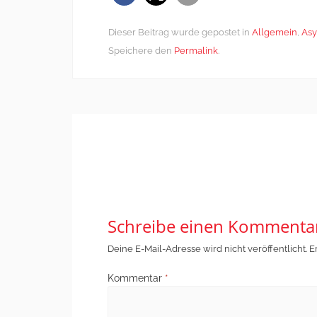
Dieser Beitrag wurde gepostet in
Allgemein
,
Asy
Speichere den
Permalink
.
Post
←
„Mehr Druck und mehr
navigation
Komplexität“: Perspektivberatung
für Geflüchtete ist wichtiger denn
je
Schreibe einen Kommenta
Deine E-Mail-Adresse wird nicht veröffentlicht.
E
Kommentar
*