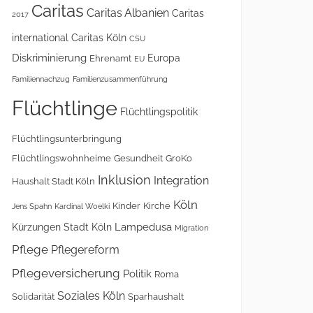
Caritas
Caritas Albanien
Caritas
2017
international
Caritas Köln
CSU
Diskriminierung
Europa
Ehrenamt
EU
Familiennachzug
Familienzusammenführung
Flüchtlinge
Flüchtlingspolitik
Flüchtlingsunterbringung
Flüchtlingswohnheime
Gesundheit
GroKo
Inklusion
Integration
Haushalt Stadt Köln
Köln
Kinder
Kirche
Jens Spahn
Kardinal Woelki
Lampedusa
Kürzungen Stadt Köln
Migration
Pflege
Pflegereform
Pflegeversicherung
Politik
Roma
Soziales Köln
Solidarität
Sparhaushalt