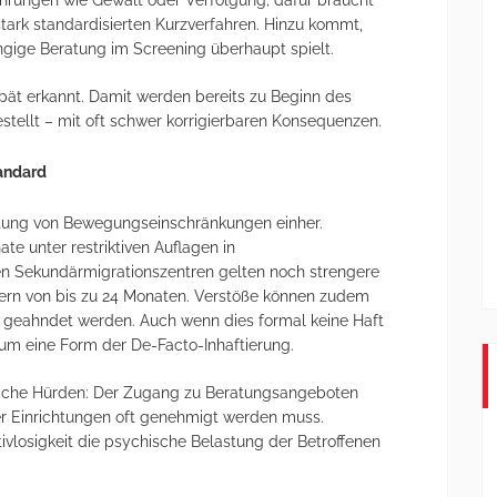
ahrungen wie Gewalt oder Verfolgung; dafür braucht
stark standardisierten Kurzverfahren. Hinzu kommt,
ngige Beratung im Screening überhaupt spielt.
pät erkannt. Damit werden bereits zu Beginn des
tellt – mit oft schwer korrigierbaren Konsequenzen.
andard
itung von Bewegungseinschränkungen einher.
e unter restriktiven Auflagen in
n Sekundärmigrationszentren gelten noch strengere
ern von bis zu 24 Monaten. Verstöße können zudem
ft geahndet werden. Auch wenn dies formal keine Haft
ig um eine Form der De-Facto-Inhaftierung.
liche Hürden: Der Zugang zu Beratungsangeboten
er Einrichtungen oft genehmigt werden muss.
tivlosigkeit die psychische Belastung der Betroffenen