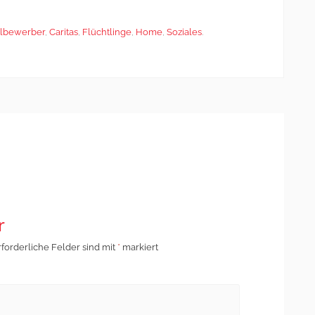
lbewerber
,
Caritas
,
Flüchtlinge
,
Home
,
Soziales
.
r
rforderliche Felder sind mit
*
markiert