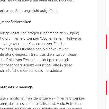
i gleichzeitig erschwerten Rahmenbedingungen.
unkte aus Beratungssicht aufgeführt:
, mehr Fehlerrisiken
n ausgeweitet und prägen zunehmend den Zugang
ig oft innerhalb weniger Wochen fallen – teilweise
 hat gravierende Konsequenzen: Für die
rbeitung der Fluchtgründe bleibt kaum Zeit.
Beratung eingeschränkt, was die Situation weiter
das Risiko von Fehlentscheidungen deutlich.
der besonders schutzbedürftige Fälle in diese
h wächst die Gefahr, dass individuelle
enzen des Screenings
täten möglichst früh identifizieren – innerhalb weniger
nnt, dass dies kaum realistisch ist. Viele Betroffene