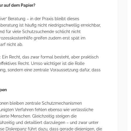
nur auf dem Papier?
ve“ Beratung – in der Praxis bleibt dieses
beratung ist häufig nicht niedrigschwellig erreichbar,
nd für viele Schutzsuchende schlicht nicht
Prozesskostenhilfe greifen zudem erst spät im
rf nicht ab.
 Ein Recht, das zwar formal besteht, aber praktisch
ektives Recht. Umso wichtiger ist die Rolle
ung, sondern eine zentrale Voraussetzung dafür, dass
ppen
sonen bleiben zentrale Schutzmechanismen
nigten Verfahren fehlen ebenso wie verlässliche
ierte Menschen. Gleichzeitig steigen die
ühzeitig und detailliert darzulegen – und zwar unter
e Diskrepanz führt dazu, dass gerade diejenigen, die