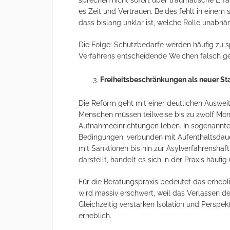
sprechen nicht sofort über traumatische Erf
es Zeit und Vertrauen. Beides fehlt in einem 
dass bislang unklar ist, welche Rolle unabhä
Die Folge: Schutzbedarfe werden häufig zu s
Verfahrens entscheidende Weichen falsch ges
Freiheitsbeschränkungen als neuer St
Die Reform geht mit einer deutlichen Auswe
Menschen müssen teilweise bis zu zwölf Monat
Aufnahmeeinrichtungen leben. In sogenannte
Bedingungen, verbunden mit Aufenthaltsdau
mit Sanktionen bis hin zur Asylverfahrensha
darstellt, handelt es sich in der Praxis häuf
Für die Beratungspraxis bedeutet das erheb
wird massiv erschwert, weil das Verlassen d
Gleichzeitig verstärken Isolation und Perspek
erheblich.