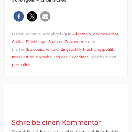
#offen geht. – Ich bin sicher!
Dieser Beitrag wurde abgelegt in
Allgemein
,
Asylbewerber
,
Caritas
,
Flüchtlinge
,
Soziales
,
Zuwanderer
und
markiert
Europäische Flüchtlingspolitik
,
Flüchtlingspolitik
,
Interkulturelle Woche
,
Tag des Flüchtlings
. Speichere den
permalink
.
Post
←
HOCHFAHREN
Caritas Köln
navigation
nach dem Lock-
unterstützt
DOWN?
#OutInChurch
→
Schreibe einen Kommentar
Deine E-Mail-Adresse wird nicht veröffentlicht.
Erforderliche