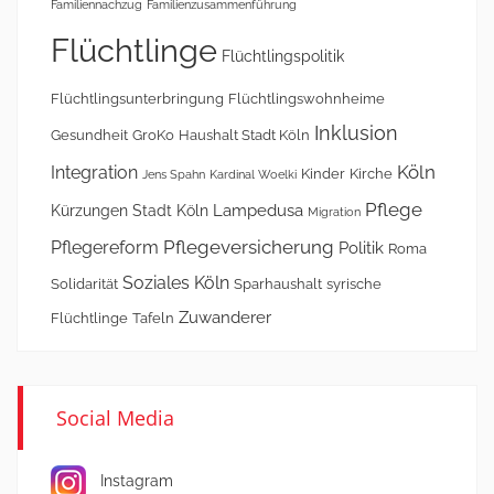
Familiennachzug
Familienzusammenführung
Flüchtlinge
Flüchtlingspolitik
Flüchtlingsunterbringung
Flüchtlingswohnheime
Inklusion
Gesundheit
GroKo
Haushalt Stadt Köln
Köln
Integration
Kinder
Kirche
Jens Spahn
Kardinal Woelki
Pflege
Lampedusa
Kürzungen Stadt Köln
Migration
Pflegeversicherung
Pflegereform
Politik
Roma
Soziales Köln
Solidarität
Sparhaushalt
syrische
Zuwanderer
Flüchtlinge
Tafeln
Social Media
Instagram