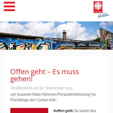
Weiter
zum
Inhalt
Offen geht – Es muss
gehen!
Veröffentlicht am
30. September 2021
von Susanne Rabe-Rahman/Perspektivberatung für
Flüchtlinge der Caritas Köln
#offen geht.
So lautet das