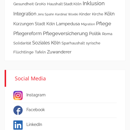
Inklusion
Gesundheit
GroKo
Haushalt Stadt Köln
Köln
Integration
Kinder
Kirche
Jens Spahn
Kardinal Woelki
Pflege
Lampedusa
Kürzungen Stadt Köln
Migration
Pflegeversicherung
Pflegereform
Politik
Roma
Soziales Köln
Solidarität
Sparhaushalt
syrische
Zuwanderer
Flüchtlinge
Tafeln
Social Media
Instagram
Facebook
LinkedIn