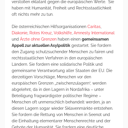
verstoßen eklatant gegen die europäischen Werte. Sie
haben mit Humanität, Freiheit und Rechtsstaatlichkeit
oft nichts mehr zu tun.
Die österreichischen Hilfsorganisationen
Caritas
,
Diakonie
,
Rotes Kreuz
,
Volkshilfe
,
Amnesty International
und
Ärzte ohne Grenzen
haben einen
gemeinsamen
Appell zur aktuellen Asylpolitik
gestartet. Sie fordern
den Zugang schutzsuchender Menschen zu fairen und
rechtsstaatlichen Verfahren in den europäischen
Ländern. Sie fordern eine solidarische Politik und
gemeinsame Verantwortung aller Staaten der EU. Die
derzeitigen Vorschläge, Menschen vor den
europäischen Grenzen „zwischenzulagern“, werden
abgelehnt, da in den Lagern in Nordafrika – unter
Beteiligung fragwürdigster politischer Regime –
Menschen oft unmenschlich behandelt werden, ja an
diesen Lagern sogar wieder Sklavenmärkte entstehen.
Sie fordern die Rettung von Menschen in Seenot und
die Einhaltung elementarer Menschenrechte und der
Gebote der Humanität. Sie fordern eine deutliche