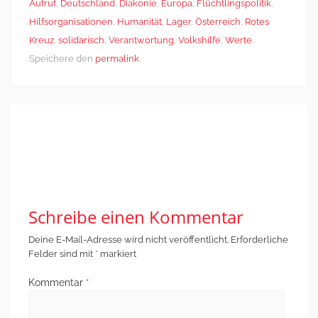
Aufruf
,
Deutschland
,
Diakonie
,
Europa
,
Flüchtlingspolitik
,
Hilfsorganisationen
,
Humanität
,
Lager
,
Österreich
,
Rotes
Kreuz
,
solidarisch
,
Verantwortung
,
Volkshilfe
,
Werte
.
Speichere den
permalink
.
Post
←
Integration wird
Plädoyer für
navigation
nicht auf dem
pragmatischen
Fußballfeld
Umgang mit
entschieden
Datenschutz
→
Schreibe einen Kommentar
Deine E-Mail-Adresse wird nicht veröffentlicht.
Erforderliche
Felder sind mit
*
markiert
Kommentar
*