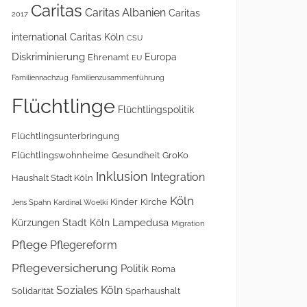
Caritas
Caritas Albanien
Caritas
2017
international
Caritas Köln
CSU
Diskriminierung
Europa
Ehrenamt
EU
Familiennachzug
Familienzusammenführung
Flüchtlinge
Flüchtlingspolitik
Flüchtlingsunterbringung
Flüchtlingswohnheime
Gesundheit
GroKo
Inklusion
Integration
Haushalt Stadt Köln
Köln
Kinder
Kirche
Jens Spahn
Kardinal Woelki
Lampedusa
Kürzungen Stadt Köln
Migration
Pflege
Pflegereform
Pflegeversicherung
Politik
Roma
Soziales Köln
Solidarität
Sparhaushalt