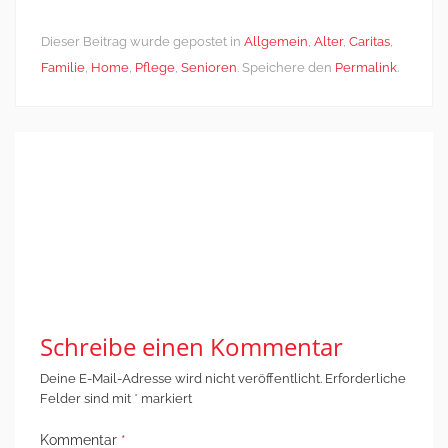
Dieser Beitrag wurde gepostet in
Allgemein
,
Alter
,
Caritas
,
Familie
,
Home
,
Pflege
,
Senioren
. Speichere den
Permalink
.
Post
←
Kommentar zum
Kommentar zu „50
navigation
Koalitionsvertrag
Jahren Psychiatrie-
mit dem Fokus auf
Enquête“
→
die Themen
Migration und
Flucht
Schreibe einen Kommentar
Deine E-Mail-Adresse wird nicht veröffentlicht.
Erforderliche
Felder sind mit
*
markiert
Kommentar
*