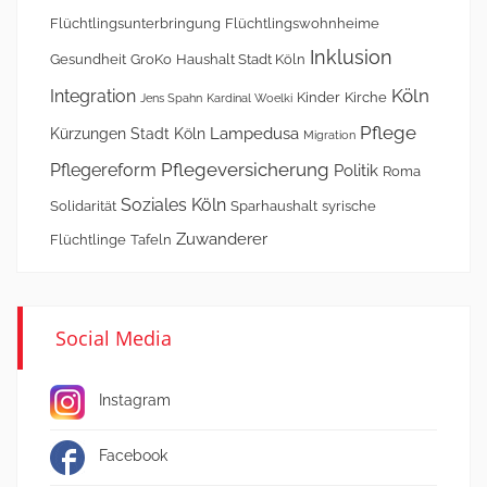
Flüchtlingsunterbringung
Flüchtlingswohnheime
Inklusion
Gesundheit
GroKo
Haushalt Stadt Köln
Köln
Integration
Kinder
Kirche
Jens Spahn
Kardinal Woelki
Pflege
Lampedusa
Kürzungen Stadt Köln
Migration
Pflegeversicherung
Pflegereform
Politik
Roma
Soziales Köln
Solidarität
Sparhaushalt
syrische
Zuwanderer
Flüchtlinge
Tafeln
Social Media
Instagram
Facebook