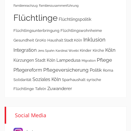
Familiennachzug
Familienzusammenführung
Flüchtlinge
Flüchtlingspolitik
Flüchtlingsunterbringung
Flüchtlingswohnheime
Inklusion
Gesundheit
GroKo
Haushalt Stadt Köln
Köln
Integration
Kinder
Kirche
Jens Spahn
Kardinal Woelki
Pflege
Lampedusa
Kürzungen Stadt Köln
Migration
Pflegeversicherung
Pflegereform
Politik
Roma
Soziales Köln
Solidarität
Sparhaushalt
syrische
Zuwanderer
Flüchtlinge
Tafeln
Social Media