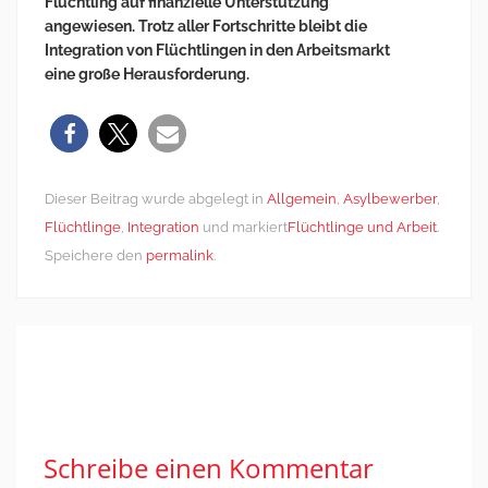
Flüchtling auf finanzielle Unterstützung
angewiesen.
Trotz aller Fortschritte bleibt die
Integration von Flüchtlingen in den Arbeitsmarkt
eine
große Herausforderung.
Dieser Beitrag wurde abgelegt in
Allgemein
,
Asylbewerber
,
Flüchtlinge
,
Integration
und markiert
Flüchtlinge und Arbeit
.
Speichere den
permalink
.
Post
←
…und auf einmal
Europa, das bist Du
navigation
ist der Krieg ganz
nicht!
→
nah
Schreibe einen Kommentar