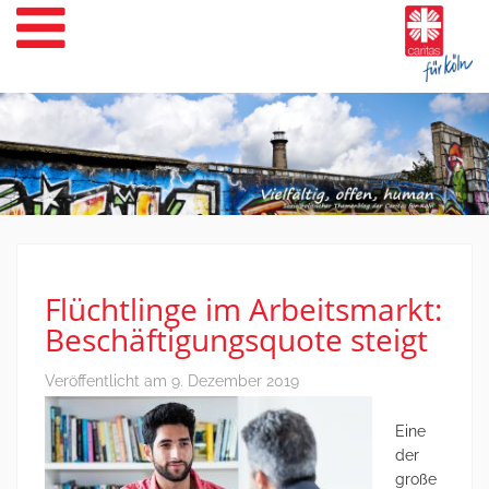
Weiter
zum
Inhalt
Flüchtlinge im Arbeitsmarkt:
Beschäftigungsquote steigt
Veröffentlicht am
9. Dezember 2019
Eine
der
große