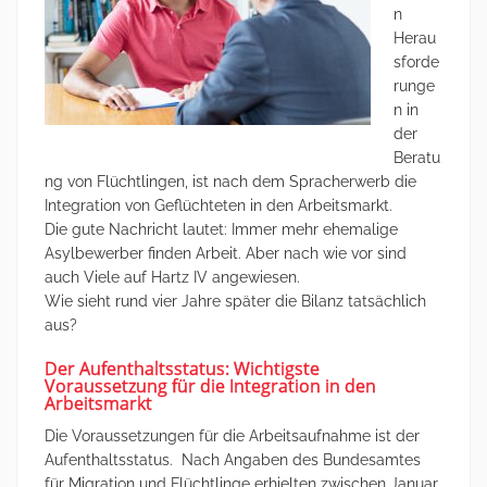
n
Herau
sforde
runge
n in
der
Beratu
ng von Flüchtlingen, ist nach dem Spracherwerb die
Integration von Geflüchteten in den Arbeitsmarkt.
Die gute Nachricht lautet: Immer mehr ehemalige
Asylbewerber finden Arbeit. Aber nach wie vor sind
auch Viele auf Hartz IV angewiesen.
Wie sieht rund vier Jahre später die Bilanz tatsächlich
aus?
Der Aufenthaltsstatus: Wichtigste
Voraussetzung für die Integration in den
Arbeitsmarkt
Die Voraussetzungen für die Arbeitsaufnahme ist der
Aufenthaltsstatus. Nach Angaben des Bundesamtes
für Migration und Flüchtlinge erhielten zwischen Januar