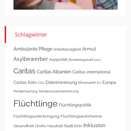
Schlagwörter
Ambulante Pflege
Armut
Arbeitslosigkeit
Asylbewerber
Asylpolitik
Bundestagswahl 2017
Caritas
Caritas Albanien
Caritas international
Diskriminierung
Caritas Köln
Europa
Ehrenamt
CSU
EU
Familiennachzug
Familienzusammenführung
Flüchtlinge
Flüchtlingspolitik
Flüchtlingsunterbringung
Flüchtlingswohnheime
Inklusion
Gesundheit
GroKo
Haushalt Stadt Köln