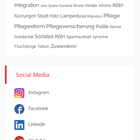
Köln
Integration
Kinder
Kirche
Jens Spahn
Kardinal Woelki
Pflege
Lampedusa
Kürzungen Stadt Köln
Migration
Pflegeversicherung
Pflegereform
Politik
Roma
Soziales Köln
Solidarität
Sparhaushalt
syrische
Zuwanderer
Flüchtlinge
Tafeln
Social Media
Instagram
Facebook
LinkedIn