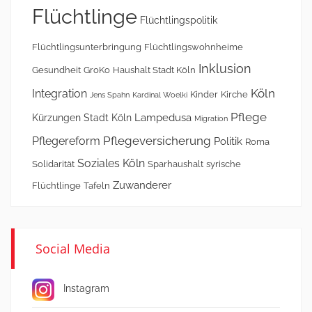
Flüchtlinge
Flüchtlingspolitik
Flüchtlingsunterbringung
Flüchtlingswohnheime
Inklusion
Gesundheit
GroKo
Haushalt Stadt Köln
Köln
Integration
Kinder
Kirche
Jens Spahn
Kardinal Woelki
Pflege
Lampedusa
Kürzungen Stadt Köln
Migration
Pflegeversicherung
Pflegereform
Politik
Roma
Soziales Köln
Solidarität
Sparhaushalt
syrische
Zuwanderer
Flüchtlinge
Tafeln
Social Media
Instagram