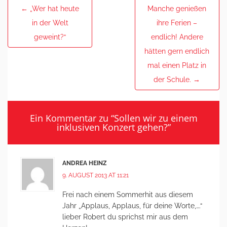
Post
←
„Wer hat heute
Manche genießen
navigation
in der Welt
ihre Ferien –
geweint?“
endlich! Andere
hätten gern endlich
mal einen Platz in
der Schule.
→
Ein Kommentar zu “
Sollen wir zu einem
inklusiven Konzert gehen?
”
ANDREA HEINZ
9. AUGUST 2013 AT 11:21
Frei nach einem Sommerhit aus diesem
Jahr „Applaus, Applaus, für deine Worte,….“
lieber Robert du sprichst mir aus dem