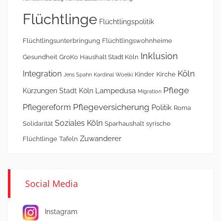
Flüchtlinge
Flüchtlingspolitik
Flüchtlingsunterbringung
Flüchtlingswohnheime
Inklusion
Gesundheit
GroKo
Haushalt Stadt Köln
Köln
Integration
Kinder
Kirche
Jens Spahn
Kardinal Woelki
Pflege
Lampedusa
Kürzungen Stadt Köln
Migration
Pflegeversicherung
Pflegereform
Politik
Roma
Soziales Köln
Solidarität
Sparhaushalt
syrische
Zuwanderer
Flüchtlinge
Tafeln
Social Media
Instagram