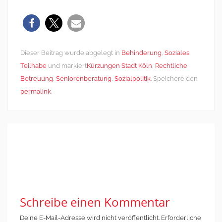
Dieser Beitrag wurde abgelegt in
Behinderung
,
Soziales
,
Teilhabe
und markiert
Kürzungen Stadt Köln
,
Rechtliche
Betreuung
,
Seniorenberatung
,
Sozialpolitik
. Speichere den
permalink
.
Post
←
Intelligentes
Empörend und eine
navigation
Sparen statt
Katastrophe
→
tickender
Zeitbombe
Schreibe einen Kommentar
Deine E-Mail-Adresse wird nicht veröffentlicht.
Erforderliche