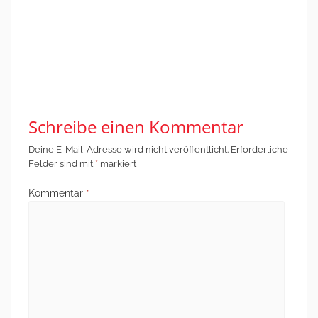
einem besseren
ähnlich, aber die
Leben in Marokko -
Rahmenbedingungen
Selbsthilfeorganisationen
sind völlig andere.“
von Migranten aus
→
Afrika
Schreibe einen Kommentar
Deine E-Mail-Adresse wird nicht veröffentlicht.
Erforderliche
Felder sind mit
*
markiert
Kommentar
*