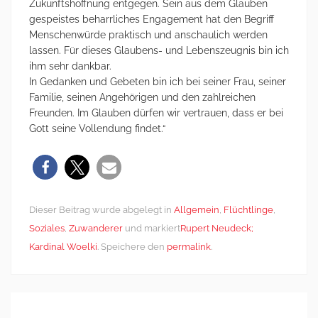
Zukunftshoffnung entgegen. Sein aus dem Glauben
gespeistes beharrliches Engagement hat den Begriff
Menschenwürde praktisch und anschaulich werden
lassen. Für dieses Glaubens- und Lebenszeugnis bin ich
ihm sehr dankbar.
In Gedanken und Gebeten bin ich bei seiner Frau, seiner
Familie, seinen Angehörigen und den zahlreichen
Freunden. Im Glauben dürfen wir vertrauen, dass er bei
Gott seine Vollendung findet.“
Dieser Beitrag wurde abgelegt in
Allgemein
,
Flüchtlinge
,
Soziales
,
Zuwanderer
und markiert
Rupert Neudeck;
Kardinal Woelki
. Speichere den
permalink
.
Post
←
Der Traum von
„Unsere Arbeit ist
navigation