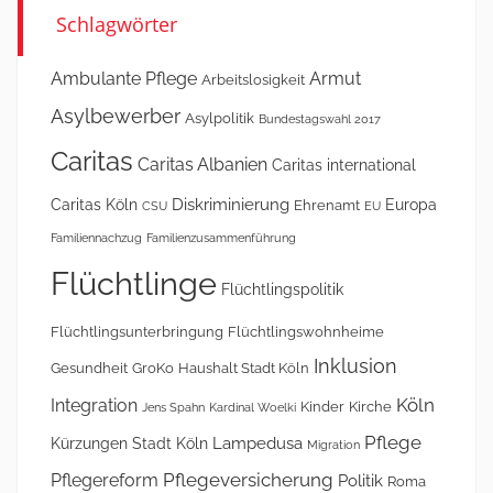
Schlagwörter
Ambulante Pflege
Armut
Arbeitslosigkeit
Asylbewerber
Asylpolitik
Bundestagswahl 2017
Caritas
Caritas Albanien
Caritas international
Diskriminierung
Caritas Köln
Europa
Ehrenamt
CSU
EU
Familiennachzug
Familienzusammenführung
Flüchtlinge
Flüchtlingspolitik
Flüchtlingsunterbringung
Flüchtlingswohnheime
Inklusion
Gesundheit
GroKo
Haushalt Stadt Köln
Köln
Integration
Kinder
Kirche
Jens Spahn
Kardinal Woelki
Pflege
Lampedusa
Kürzungen Stadt Köln
Migration
Pflegeversicherung
Pflegereform
Politik
Roma