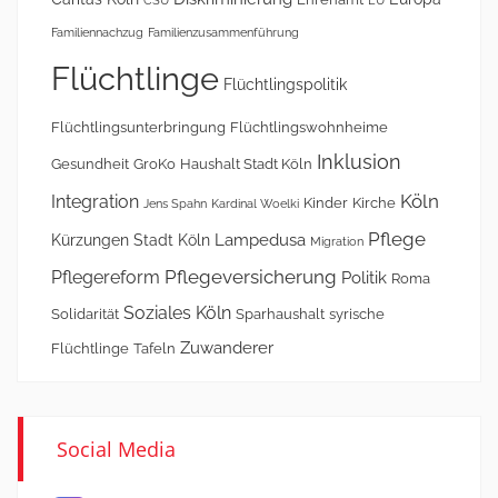
CSU
EU
Familiennachzug
Familienzusammenführung
Flüchtlinge
Flüchtlingspolitik
Flüchtlingsunterbringung
Flüchtlingswohnheime
Inklusion
Gesundheit
GroKo
Haushalt Stadt Köln
Köln
Integration
Kinder
Kirche
Jens Spahn
Kardinal Woelki
Pflege
Lampedusa
Kürzungen Stadt Köln
Migration
Pflegeversicherung
Pflegereform
Politik
Roma
Soziales Köln
Solidarität
Sparhaushalt
syrische
Zuwanderer
Flüchtlinge
Tafeln
Social Media