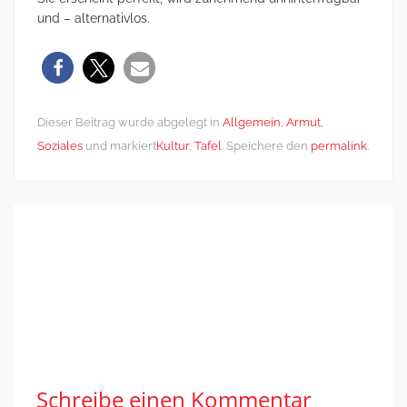
und – alternativlos.
Dieser Beitrag wurde abgelegt in
Allgemein
,
Armut
,
Soziales
und markiert
Kultur
,
Tafel
. Speichere den
permalink
.
Post
←
Deutschland
Zulassung des
navigation
und seine
Praena-Testes:
Flüchtlinge
Genetische
Disposition
bestimmt über
Lebensrecht
→
Schreibe einen Kommentar