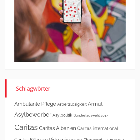
Schlagwörter
Ambulante Pflege
Armut
Arbeitslosigkeit
Asylbewerber
Asylpolitik
Bundestagswahl 2017
Caritas
Caritas Albanien
Caritas international
Diskriminierung
Caritas Köln
Europa
Ehrenamt