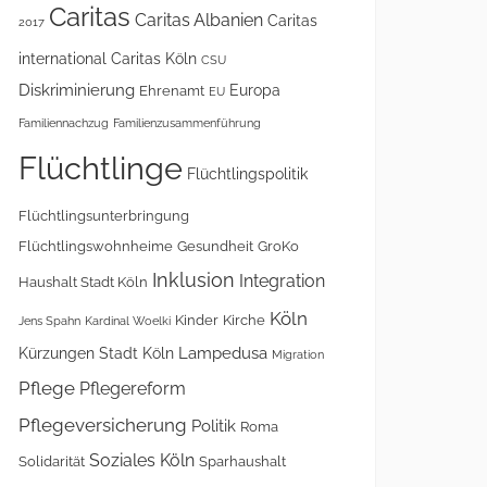
Caritas
Caritas Albanien
Caritas
2017
international
Caritas Köln
CSU
Diskriminierung
Europa
Ehrenamt
EU
Familiennachzug
Familienzusammenführung
Flüchtlinge
Flüchtlingspolitik
Flüchtlingsunterbringung
Flüchtlingswohnheime
Gesundheit
GroKo
Inklusion
Integration
Haushalt Stadt Köln
Köln
Kinder
Kirche
Jens Spahn
Kardinal Woelki
Lampedusa
Kürzungen Stadt Köln
Migration
Pflege
Pflegereform
Pflegeversicherung
Politik
Roma
Soziales Köln
Solidarität
Sparhaushalt