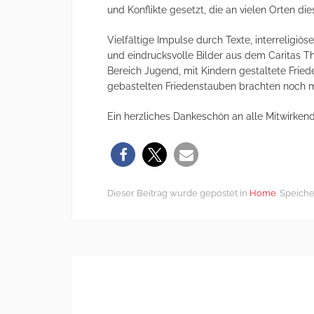
und Konflikte gesetzt, die an vielen Orten die
Vielfältige Impulse durch Texte, interreligiö
und eindrucksvolle Bilder aus dem Caritas T
Bereich Jugend, mit Kindern gestaltete Frie
gebastelten Friedenstauben brachten noch me
Ein herzliches Dankeschön an alle Mitwirken
Dieser Beitrag wurde gepostet in
Home
. Speich
Post
←
Acht neue Stadtteileltern für den
navigation
Kölner Süden