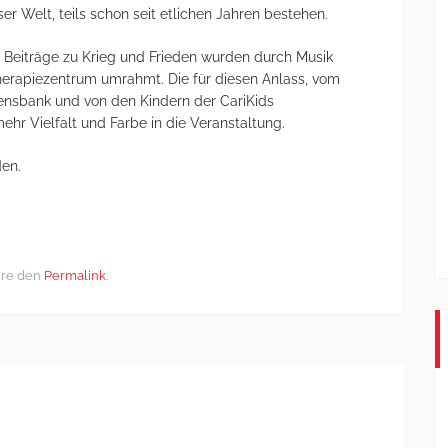
ser Welt, teils schon seit etlichen Jahren bestehen.
se Beiträge zu Krieg und Frieden wurden durch Musik
herapiezentrum umrahmt. Die für diesen Anlass, vom
densbank und von den Kindern der CariKids
hr Vielfalt und Farbe in die Veranstaltung.
den.
ere den
Permalink
.
25 Jahre Kölsch Hätz
Nachbarschaftshilfen
→