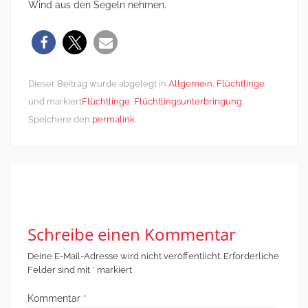
Wind aus den Segeln nehmen.
Dieser Beitrag wurde abgelegt in
Allgemein
,
Flüchtlinge
und markiert
Flüchtlinge
,
Flüchtlingsunterbringung
.
Speichere den
permalink
.
Post
←
Time of
Wem gehört die
navigation
Change
Stadt?
→
Schreibe einen Kommentar
Deine E-Mail-Adresse wird nicht veröffentlicht.
Erforderliche
Felder sind mit
*
markiert
Kommentar
*