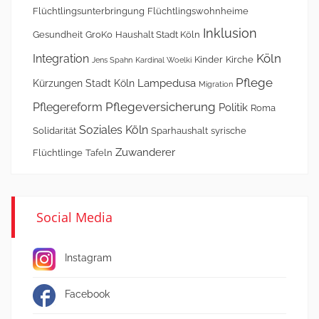
Flüchtlingsunterbringung
Flüchtlingswohnheime
Inklusion
Gesundheit
GroKo
Haushalt Stadt Köln
Köln
Integration
Kinder
Kirche
Jens Spahn
Kardinal Woelki
Pflege
Lampedusa
Kürzungen Stadt Köln
Migration
Pflegeversicherung
Pflegereform
Politik
Roma
Soziales Köln
Solidarität
Sparhaushalt
syrische
Zuwanderer
Flüchtlinge
Tafeln
Social Media
Instagram
Facebook