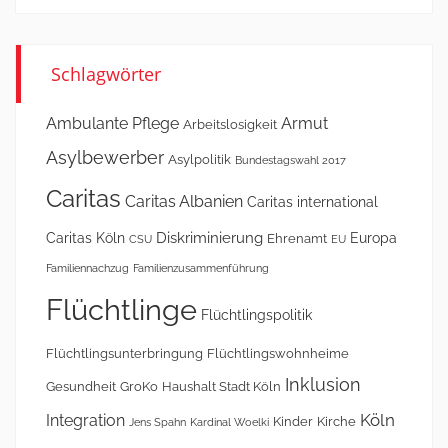
Schlagwörter
Ambulante Pflege
Armut
Arbeitslosigkeit
Asylbewerber
Asylpolitik
Bundestagswahl 2017
Caritas
Caritas Albanien
Caritas international
Diskriminierung
Caritas Köln
Europa
Ehrenamt
CSU
EU
Familiennachzug
Familienzusammenführung
Flüchtlinge
Flüchtlingspolitik
Flüchtlingsunterbringung
Flüchtlingswohnheime
Inklusion
Gesundheit
GroKo
Haushalt Stadt Köln
Köln
Integration
Kinder
Kirche
Jens Spahn
Kardinal Woelki