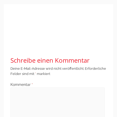
Post
←
Dritter Tag in
Fünfter Tag in
navigation
Albanien: Ein
Albanien: Es bleibt
gehörloser Künstler
ein schwieriges
und viele mehr…
Erbe – politisch,
wirtschaftlich und
sozial
→
Schreibe einen Kommentar
Deine E-Mail-Adresse wird nicht veröffentlicht.
Erforderliche
Felder sind mit
*
markiert
Kommentar
*