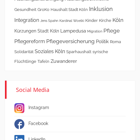
Inklusion
Gesundheit
GroKo
Haushalt Stadt Köln
Köln
Integration
Kinder
Kirche
Jens Spahn
Kardinal Woelki
Pflege
Lampedusa
Kürzungen Stadt Köln
Migration
Pflegeversicherung
Pflegereform
Politik
Roma
Soziales Köln
Solidarität
Sparhaushalt
syrische
Zuwanderer
Flüchtlinge
Tafeln
Social Media
Instagram
Facebook
LinkedIn