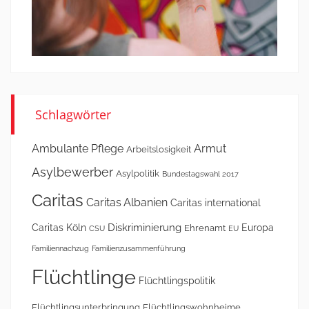
Schlagwörter
Ambulante Pflege
Armut
Arbeitslosigkeit
Asylbewerber
Asylpolitik
Bundestagswahl 2017
Caritas
Caritas Albanien
Caritas international
Diskriminierung
Caritas Köln
Europa
Ehrenamt
CSU
EU
Familiennachzug
Familienzusammenführung
Flüchtlinge
Flüchtlingspolitik
Flüchtlingsunterbringung
Flüchtlingswohnheime