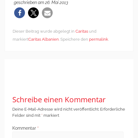
geschrieben am 26. Mai 2013
Dieser Beitrag wurde abgelegt in
Caritas
und
markiert
Caritas Albanien
. Speichere den
permalink
.
Post
←
Solidarität mit
In einem der vielen
navigation
Flüchtlingskindern
Hinterhöfe Tiranas
→
Schreibe einen Kommentar
Deine E-Mail-Adresse wird nicht veröffentlicht.
Erforderliche
Felder sind mit
*
markiert
Kommentar
*