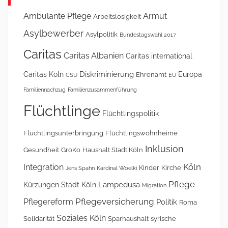
Ambulante Pflege
Armut
Arbeitslosigkeit
Asylbewerber
Asylpolitik
Bundestagswahl 2017
Caritas
Caritas Albanien
Caritas international
Diskriminierung
Caritas Köln
Europa
Ehrenamt
CSU
EU
Familiennachzug
Familienzusammenführung
Flüchtlinge
Flüchtlingspolitik
Flüchtlingsunterbringung
Flüchtlingswohnheime
Inklusion
Gesundheit
GroKo
Haushalt Stadt Köln
Köln
Integration
Kinder
Kirche
Jens Spahn
Kardinal Woelki
Pflege
Lampedusa
Kürzungen Stadt Köln
Migration
Pflegeversicherung
Pflegereform
Politik
Roma
Soziales Köln
Solidarität
Sparhaushalt
syrische