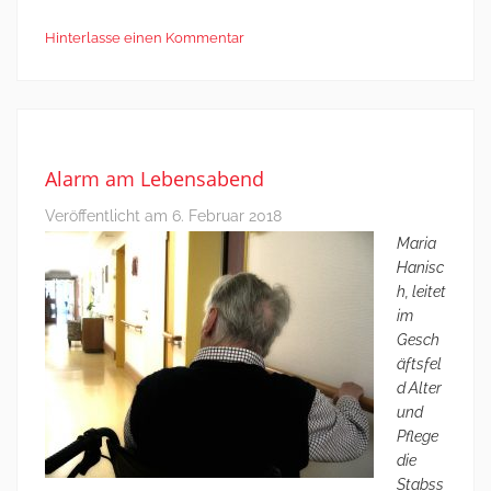
Hinterlasse einen Kommentar
Alarm am Lebensabend
Veröffentlicht am
6. Februar 2018
Maria
Hanisc
h, leitet
im
Gesch
äftsfel
d Alter
und
Pflege
die
Stabss