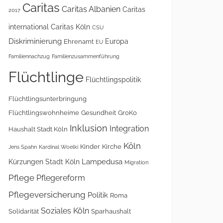
Caritas
Caritas Albanien
Caritas
2017
international
Caritas Köln
CSU
Diskriminierung
Europa
Ehrenamt
EU
Familiennachzug
Familienzusammenführung
Flüchtlinge
Flüchtlingspolitik
Flüchtlingsunterbringung
Flüchtlingswohnheime
Gesundheit
GroKo
Inklusion
Integration
Haushalt Stadt Köln
Köln
Kinder
Kirche
Jens Spahn
Kardinal Woelki
Lampedusa
Kürzungen Stadt Köln
Migration
Pflege
Pflegereform
Pflegeversicherung
Politik
Roma
Soziales Köln
Solidarität
Sparhaushalt