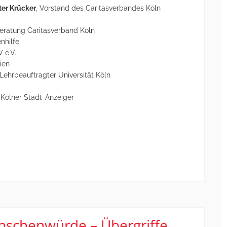
ter Krücker
, Vorstand des Caritasverbandes Köln
sberatung Caritasverband Köln
nhilfe
 e.V.
ien
 Lehrbeauftragter Universität Köln
 Kölner Stadt-Anzeiger
nschenwürde – Übergriffe