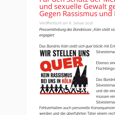
und sexuelle Gewalt g
Gegen Rassismus und 
Veröffentlicht am
8. Januar 2016
Pressemitteilung des Bündnisses „Köln stellt si
engagiert
Das Bündnis
Köln stellt sich quer
blickt mit E
Silvestern
Ebenso sin
Flüchtling
Das Bündnis
Silvesterna
und die ei
müssen ein
Silvestern
Fehlverhalten auch personelle Konsequenzen t
werden und die überführten Täter einem rech