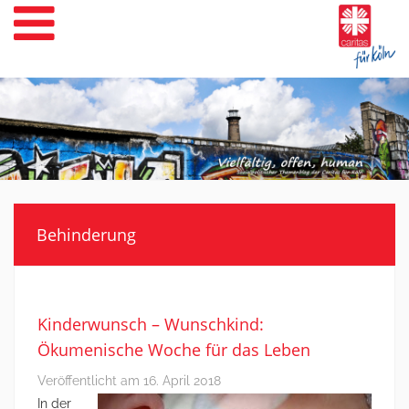
Weiter
zum
Inhalt
Behinderung
Kinderwunsch – Wunschkind:
Ökumenische Woche für das Leben
Veröffentlicht am
16. April 2018
In der