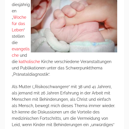
diesjährig
en
„
Woche
für das
Leben
“
stellen
die
evangelis
che
und
die
katholische
Kirche verschiedene Veranstaltungen
und Publikationen unter das Schwerpunktthema
„Pränataldiagnostik“.
Als Mutter („Risikoschwangere“ mit 38 und 41 Jahren),
als jemand mit 26 Jahren Erfahrung in der Arbeit mit
Menschen mit Behinderungen, als Christ und einfach
als Mensch, bewegt mich dieses Thema immer wieder.
Ich kenne die Diskussionen um die Vorteile des
medizinischen Fortschritts, um die Vermeidung von
Leid, wenn Kinder mit Behinderungen ein „unwürdiges“