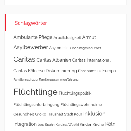
Schlagwörter
Ambulante Pflege
Armut
Arbeitslosigkeit
Asylbewerber
Asylpolitik
Bundestagswahl 2017
Caritas
Caritas Albanien
Caritas international
Diskriminierung
Caritas Köln
Europa
Ehrenamt
CSU
EU
Familiennachzug
Familienzusammenführung
Flüchtlinge
Flüchtlingspolitik
Flüchtlingsunterbringung
Flüchtlingswohnheime
Inklusion
Gesundheit
GroKo
Haushalt Stadt Köln
Köln
Integration
Kinder
Kirche
Jens Spahn
Kardinal Woelki