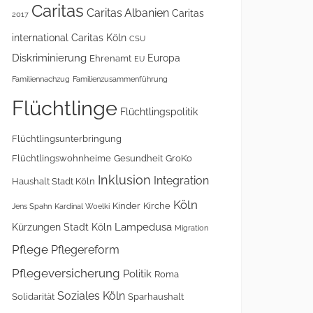
Caritas
Caritas Albanien
Caritas
2017
international
Caritas Köln
CSU
Diskriminierung
Europa
Ehrenamt
EU
Familiennachzug
Familienzusammenführung
Flüchtlinge
Flüchtlingspolitik
Flüchtlingsunterbringung
Flüchtlingswohnheime
Gesundheit
GroKo
Inklusion
Integration
Haushalt Stadt Köln
Köln
Kinder
Kirche
Jens Spahn
Kardinal Woelki
Lampedusa
Kürzungen Stadt Köln
Migration
Pflege
Pflegereform
Pflegeversicherung
Politik
Roma
Soziales Köln
Solidarität
Sparhaushalt