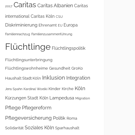
Caritas
Caritas Albanien
Caritas
2017
international
Caritas Köln
CSU
Diskriminierung
Europa
Ehrenamt
EU
Familiennachzug
Familienzusammenführung
Flüchtlinge
Flüchtlingspolitik
Flüchtlingsunterbringung
Flüchtlingswohnheime
Gesundheit
GroKo
Inklusion
Integration
Haushalt Stadt Köln
Köln
Kinder
Kirche
Jens Spahn
Kardinal Woelki
Lampedusa
Kürzungen Stadt Köln
Migration
Pflege
Pflegereform
Pflegeversicherung
Politik
Roma
Soziales Köln
Solidarität
Sparhaushalt