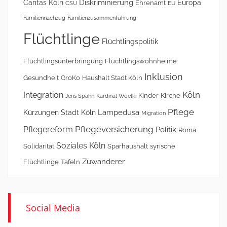
Diskriminierung
Caritas Köln
Europa
Ehrenamt
CSU
EU
Familiennachzug
Familienzusammenführung
Flüchtlinge
Flüchtlingspolitik
Flüchtlingsunterbringung
Flüchtlingswohnheime
Inklusion
Gesundheit
GroKo
Haushalt Stadt Köln
Köln
Integration
Kinder
Kirche
Jens Spahn
Kardinal Woelki
Pflege
Lampedusa
Kürzungen Stadt Köln
Migration
Pflegeversicherung
Pflegereform
Politik
Roma
Soziales Köln
Solidarität
Sparhaushalt
syrische
Zuwanderer
Flüchtlinge
Tafeln
Social Media