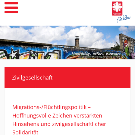
Weiter
zum
Inhalt
Zivilgesellschaft
Migrations-/Flüchtlingspolitik –
Hoffnungsvolle Zeichen verstärkten
Hinsehens und zivilgesellschaftlicher
Solidarität