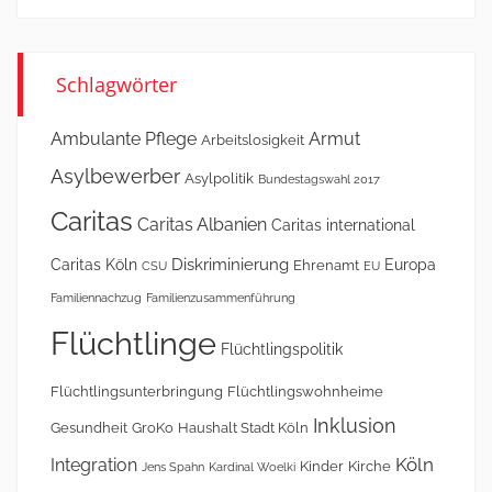
Schlagwörter
Ambulante Pflege
Armut
Arbeitslosigkeit
Asylbewerber
Asylpolitik
Bundestagswahl 2017
Caritas
Caritas Albanien
Caritas international
Diskriminierung
Caritas Köln
Europa
Ehrenamt
CSU
EU
Familiennachzug
Familienzusammenführung
Flüchtlinge
Flüchtlingspolitik
Flüchtlingsunterbringung
Flüchtlingswohnheime
Inklusion
Gesundheit
GroKo
Haushalt Stadt Köln
Köln
Integration
Kinder
Kirche
Jens Spahn
Kardinal Woelki