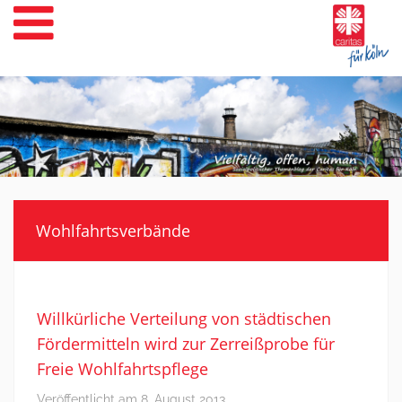
Weiter
zum
Inhalt
Wohlfahrtsverbände
Willkürliche Verteilung von städtischen
Fördermitteln wird zur Zerreißprobe für
Freie Wohlfahrtspflege
Veröffentlicht am
8. August 2013