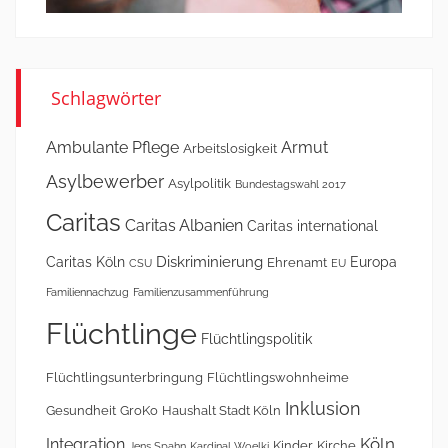
Schlagwörter
Ambulante Pflege
Armut
Arbeitslosigkeit
Asylbewerber
Asylpolitik
Bundestagswahl 2017
Caritas
Caritas Albanien
Caritas international
Diskriminierung
Caritas Köln
Europa
Ehrenamt
CSU
EU
Familiennachzug
Familienzusammenführung
Flüchtlinge
Flüchtlingspolitik
Flüchtlingsunterbringung
Flüchtlingswohnheime
Inklusion
Gesundheit
GroKo
Haushalt Stadt Köln
Köln
Integration
Kinder
Kirche
Jens Spahn
Kardinal Woelki