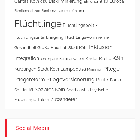
Diskriminierung
Caritas Köln
Europa
Ehrenamt
CSU
EU
Familiennachzug
Familienzusammenführung
Flüchtlinge
Flüchtlingspolitik
Flüchtlingsunterbringung
Flüchtlingswohnheime
Inklusion
Gesundheit
GroKo
Haushalt Stadt Köln
Köln
Integration
Kinder
Kirche
Jens Spahn
Kardinal Woelki
Pflege
Lampedusa
Kürzungen Stadt Köln
Migration
Pflegeversicherung
Pflegereform
Politik
Roma
Soziales Köln
Solidarität
Sparhaushalt
syrische
Zuwanderer
Flüchtlinge
Tafeln
Social Media