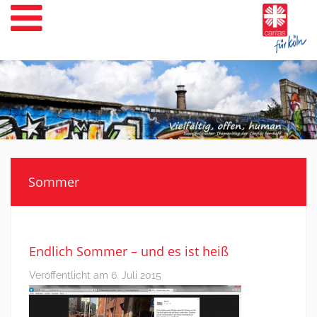
Weiter
zum
Inhalt
Sommer
Endlich Sommer – und es ist heiß
Veröffentlicht am
6. Juli 2015