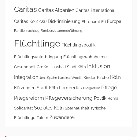
Caritas
Caritas Albanien
Caritas international
Diskriminierung
Caritas Köln
Europa
Ehrenamt
CSU
EU
Familiennachzug
Familienzusammenführung
Flüchtlinge
Flüchtlingspolitik
Flüchtlingsunterbringung
Flüchtlingswohnheime
Inklusion
Gesundheit
GroKo
Haushalt Stadt Köln
Köln
Integration
Kinder
Kirche
Jens Spahn
Kardinal Woelki
Pflege
Lampedusa
Kürzungen Stadt Köln
Migration
Pflegeversicherung
Pflegereform
Politik
Roma
Soziales Köln
Solidarität
Sparhaushalt
syrische
Zuwanderer
Flüchtlinge
Tafeln