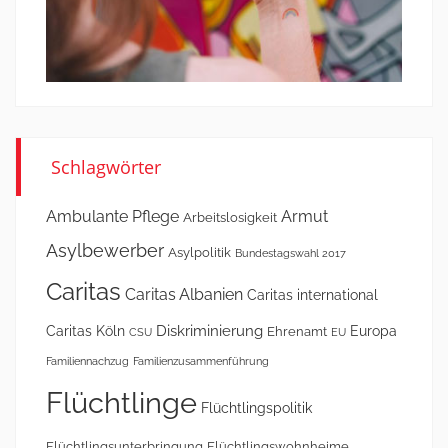
Schlagwörter
Ambulante Pflege
Armut
Arbeitslosigkeit
Asylbewerber
Asylpolitik
Bundestagswahl 2017
Caritas
Caritas Albanien
Caritas international
Diskriminierung
Caritas Köln
Europa
Ehrenamt
CSU
EU
Familiennachzug
Familienzusammenführung
Flüchtlinge
Flüchtlingspolitik
Flüchtlingsunterbringung
Flüchtlingswohnheime