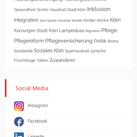
Inklusion
Gesundheit
GroKo
Haushalt Stadt Köln
Köln
Integration
Kinder
Kirche
Jens Spahn
Kardinal Woelki
Pflege
Lampedusa
Kürzungen Stadt Köln
Migration
Pflegeversicherung
Pflegereform
Politik
Roma
Soziales Köln
Solidarität
Sparhaushalt
syrische
Zuwanderer
Flüchtlinge
Tafeln
Social Media
Instagram
Facebook
LinkedIn