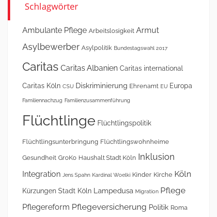
Schlagwörter
Ambulante Pflege
Armut
Arbeitslosigkeit
Asylbewerber
Asylpolitik
Bundestagswahl 2017
Caritas
Caritas Albanien
Caritas international
Diskriminierung
Caritas Köln
Europa
Ehrenamt
CSU
EU
Familiennachzug
Familienzusammenführung
Flüchtlinge
Flüchtlingspolitik
Flüchtlingsunterbringung
Flüchtlingswohnheime
Inklusion
Gesundheit
GroKo
Haushalt Stadt Köln
Köln
Integration
Kinder
Kirche
Jens Spahn
Kardinal Woelki
Pflege
Lampedusa
Kürzungen Stadt Köln
Migration
Pflegeversicherung
Pflegereform
Politik
Roma