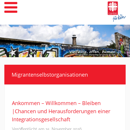
Weiter
zum
Inhalt
Migrantenselbstorganisationen
Ankommen – Willkommen – Bleiben
|Chancen und Herausforderungen einer
Integrationsgesellschaft
Veröffentlicht am
15. November 2016