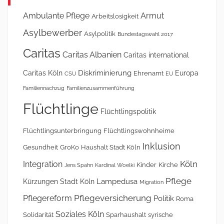
Ambulante Pflege
Armut
Arbeitslosigkeit
Asylbewerber
Asylpolitik
Bundestagswahl 2017
Caritas
Caritas Albanien
Caritas international
Diskriminierung
Caritas Köln
Europa
Ehrenamt
CSU
EU
Familiennachzug
Familienzusammenführung
Flüchtlinge
Flüchtlingspolitik
Flüchtlingsunterbringung
Flüchtlingswohnheime
Inklusion
Gesundheit
GroKo
Haushalt Stadt Köln
Köln
Integration
Kinder
Kirche
Jens Spahn
Kardinal Woelki
Pflege
Lampedusa
Kürzungen Stadt Köln
Migration
Pflegeversicherung
Pflegereform
Politik
Roma
Soziales Köln
Solidarität
Sparhaushalt
syrische