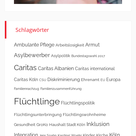
Schlagwörter
Ambulante Pflege
Armut
Arbeitslosigkeit
Asylbewerber
Asylpolitik
Bundestagswahl 2017
Caritas
Caritas Albanien
Caritas international
Diskriminierung
Caritas Köln
Europa
Ehrenamt
CSU
EU
Familiennachzug
Familienzusammenführung
Flüchtlinge
Flüchtlingspolitik
Flüchtlingsunterbringung
Flüchtlingswohnheime
Inklusion
Gesundheit
GroKo
Haushalt Stadt Köln
Köln
Integration
Kinder
Kirche
Jens Spahn
Kardinal Woelki