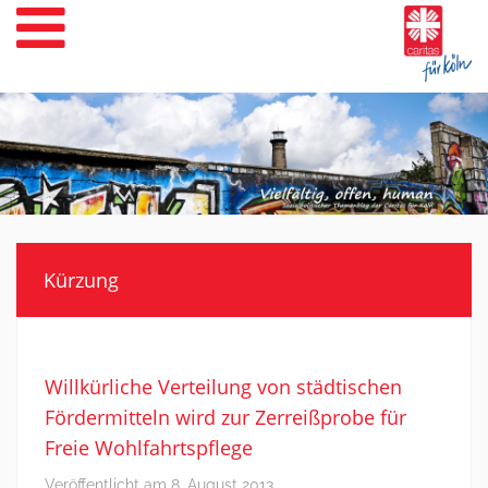
Weiter
zum
Inhalt
Kürzung
Willkürliche Verteilung von städtischen
Fördermitteln wird zur Zerreißprobe für
Freie Wohlfahrtspflege
Veröffentlicht am
8. August 2013