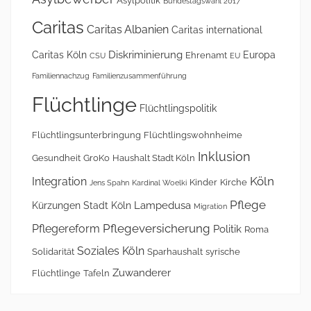
Asylpolitik
Bundestagswahl 2017
Caritas
Caritas Albanien
Caritas international
Diskriminierung
Caritas Köln
Europa
Ehrenamt
CSU
EU
Familiennachzug
Familienzusammenführung
Flüchtlinge
Flüchtlingspolitik
Flüchtlingsunterbringung
Flüchtlingswohnheime
Inklusion
Gesundheit
GroKo
Haushalt Stadt Köln
Köln
Integration
Kinder
Kirche
Jens Spahn
Kardinal Woelki
Pflege
Lampedusa
Kürzungen Stadt Köln
Migration
Pflegeversicherung
Pflegereform
Politik
Roma
Soziales Köln
Solidarität
Sparhaushalt
syrische
Zuwanderer
Flüchtlinge
Tafeln