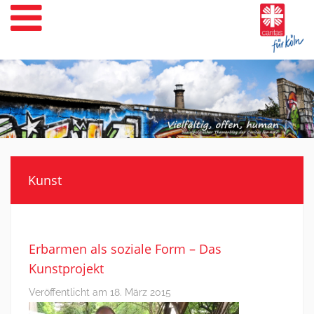
Weiter
zum
Inhalt
Kunst
Erbarmen als soziale Form – Das
Kunstprojekt
Veröffentlicht am
18. März 2015