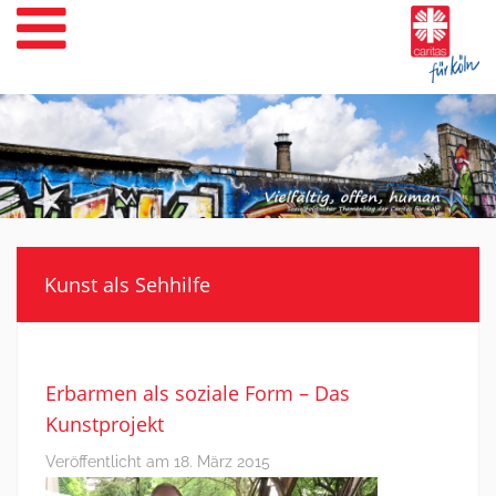
Weiter
zum
Inhalt
Kunst als Sehhilfe
Erbarmen als soziale Form – Das
Kunstprojekt
Veröffentlicht am
18. März 2015