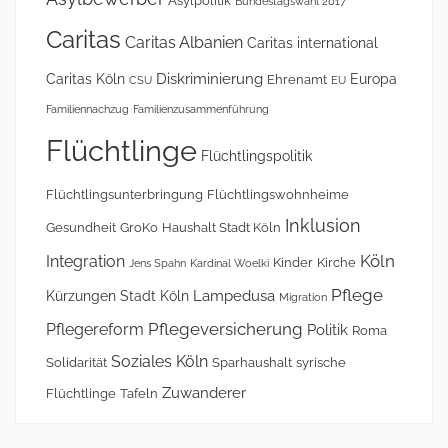
Asylpolitik
Bundestagswahl 2017
Caritas
Caritas Albanien
Caritas international
Diskriminierung
Caritas Köln
Europa
Ehrenamt
CSU
EU
Familiennachzug
Familienzusammenführung
Flüchtlinge
Flüchtlingspolitik
Flüchtlingsunterbringung
Flüchtlingswohnheime
Inklusion
Gesundheit
GroKo
Haushalt Stadt Köln
Köln
Integration
Kinder
Kirche
Jens Spahn
Kardinal Woelki
Pflege
Lampedusa
Kürzungen Stadt Köln
Migration
Pflegeversicherung
Pflegereform
Politik
Roma
Soziales Köln
Solidarität
Sparhaushalt
syrische
Zuwanderer
Flüchtlinge
Tafeln