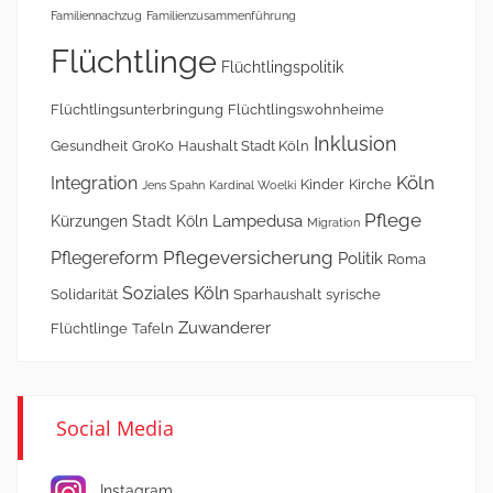
Familiennachzug
Familienzusammenführung
Flüchtlinge
Flüchtlingspolitik
Flüchtlingsunterbringung
Flüchtlingswohnheime
Inklusion
Gesundheit
GroKo
Haushalt Stadt Köln
Köln
Integration
Kinder
Kirche
Jens Spahn
Kardinal Woelki
Pflege
Lampedusa
Kürzungen Stadt Köln
Migration
Pflegeversicherung
Pflegereform
Politik
Roma
Soziales Köln
Solidarität
Sparhaushalt
syrische
Zuwanderer
Flüchtlinge
Tafeln
Social Media
Instagram