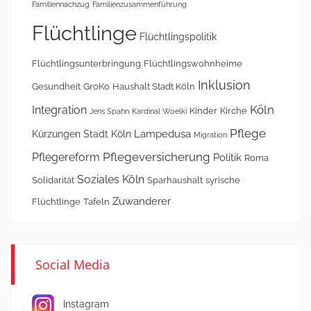
Familiennachzug
Familienzusammenführung
Flüchtlinge
Flüchtlingspolitik
Flüchtlingsunterbringung
Flüchtlingswohnheime
Inklusion
Gesundheit
GroKo
Haushalt Stadt Köln
Köln
Integration
Kinder
Kirche
Jens Spahn
Kardinal Woelki
Pflege
Lampedusa
Kürzungen Stadt Köln
Migration
Pflegeversicherung
Pflegereform
Politik
Roma
Soziales Köln
Solidarität
Sparhaushalt
syrische
Zuwanderer
Flüchtlinge
Tafeln
Social Media
Instagram