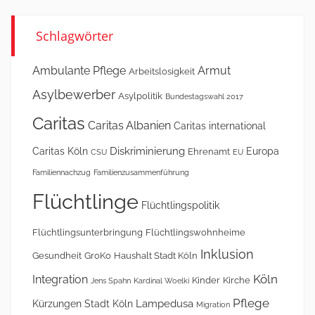
Schlagwörter
Ambulante Pflege
Armut
Arbeitslosigkeit
Asylbewerber
Asylpolitik
Bundestagswahl 2017
Caritas
Caritas Albanien
Caritas international
Diskriminierung
Caritas Köln
Europa
Ehrenamt
CSU
EU
Familiennachzug
Familienzusammenführung
Flüchtlinge
Flüchtlingspolitik
Flüchtlingsunterbringung
Flüchtlingswohnheime
Inklusion
Gesundheit
GroKo
Haushalt Stadt Köln
Köln
Integration
Kinder
Kirche
Jens Spahn
Kardinal Woelki
Pflege
Lampedusa
Kürzungen Stadt Köln
Migration