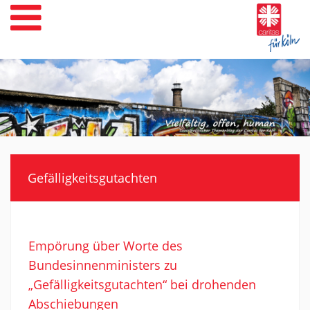
Weiter
zum
Inhalt
Gefälligkeitsgutachten
Empörung über Worte des
Bundesinnenministers zu
„Gefälligkeitsgutachten“ bei drohenden
Abschiebungen