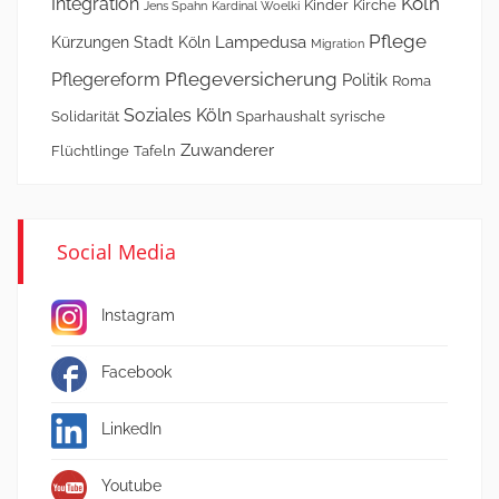
Köln
Integration
Kinder
Kirche
Jens Spahn
Kardinal Woelki
Pflege
Lampedusa
Kürzungen Stadt Köln
Migration
Pflegeversicherung
Pflegereform
Politik
Roma
Soziales Köln
Solidarität
Sparhaushalt
syrische
Zuwanderer
Flüchtlinge
Tafeln
Social Media
Instagram
Facebook
LinkedIn
Youtube