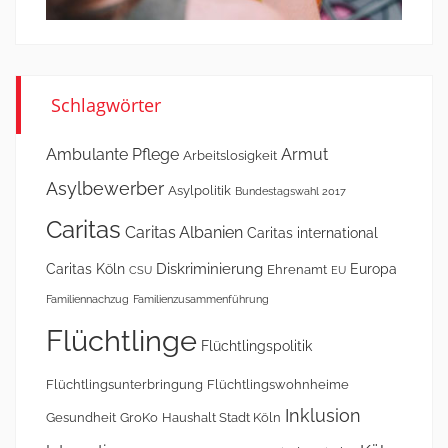
Schlagwörter
Ambulante Pflege
Armut
Arbeitslosigkeit
Asylbewerber
Asylpolitik
Bundestagswahl 2017
Caritas
Caritas Albanien
Caritas international
Diskriminierung
Caritas Köln
Europa
Ehrenamt
CSU
EU
Familiennachzug
Familienzusammenführung
Flüchtlinge
Flüchtlingspolitik
Flüchtlingsunterbringung
Flüchtlingswohnheime
Inklusion
Gesundheit
GroKo
Haushalt Stadt Köln