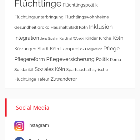
Flüchtlinge
Flüchtlingspolitik
Flüchtlingsunterbringung
Flüchtlingswohnheime
Inklusion
Gesundheit
GroKo
Haushalt Stadt Köln
Köln
Integration
Kinder
Kirche
Jens Spahn
Kardinal Woelki
Pflege
Lampedusa
Kürzungen Stadt Köln
Migration
Pflegeversicherung
Pflegereform
Politik
Roma
Soziales Köln
Solidarität
Sparhaushalt
syrische
Zuwanderer
Flüchtlinge
Tafeln
Social Media
Instagram