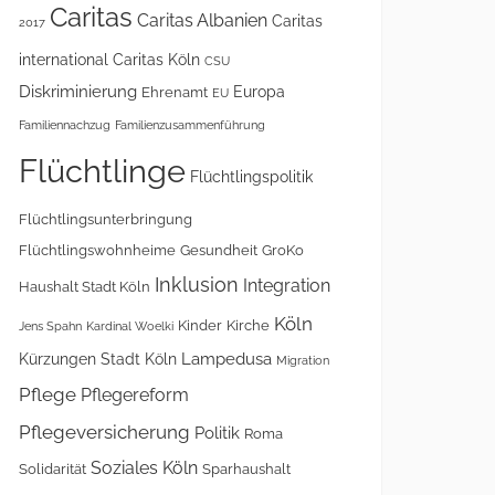
Caritas
Caritas Albanien
Caritas
2017
international
Caritas Köln
CSU
Diskriminierung
Europa
Ehrenamt
EU
Familiennachzug
Familienzusammenführung
Flüchtlinge
Flüchtlingspolitik
Flüchtlingsunterbringung
Flüchtlingswohnheime
Gesundheit
GroKo
Inklusion
Integration
Haushalt Stadt Köln
Köln
Kinder
Kirche
Jens Spahn
Kardinal Woelki
Lampedusa
Kürzungen Stadt Köln
Migration
Pflege
Pflegereform
Pflegeversicherung
Politik
Roma
Soziales Köln
Solidarität
Sparhaushalt