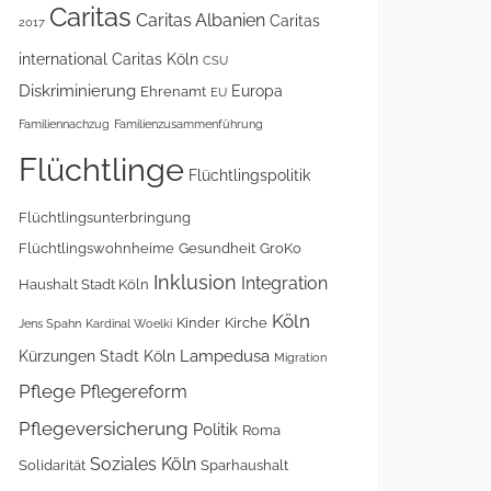
Caritas
Caritas Albanien
Caritas
2017
international
Caritas Köln
CSU
Diskriminierung
Europa
Ehrenamt
EU
Familiennachzug
Familienzusammenführung
Flüchtlinge
Flüchtlingspolitik
Flüchtlingsunterbringung
Flüchtlingswohnheime
Gesundheit
GroKo
Inklusion
Integration
Haushalt Stadt Köln
Köln
Kinder
Kirche
Jens Spahn
Kardinal Woelki
Lampedusa
Kürzungen Stadt Köln
Migration
Pflege
Pflegereform
Pflegeversicherung
Politik
Roma
Soziales Köln
Solidarität
Sparhaushalt