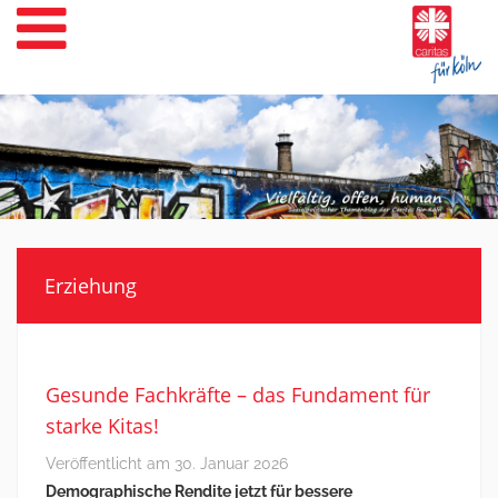
Weiter
zum
Inhalt
Erziehung
Gesunde Fachkräfte – das Fundament für
starke Kitas!
Veröffentlicht am
30. Januar 2026
Demographische Rendite jetzt für bessere