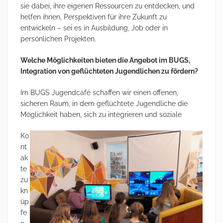
sie dabei, ihre eigenen Ressourcen zu entdecken, und
helfen ihnen, Perspektiven für ihre Zukunft zu
entwickeln – sei es in Ausbildung, Job oder in
persönlichen Projekten.
Welche Möglichkeiten bieten die Angebot im BUGS,
Integration von geflüchteten Jugendlichen zu fördern?
Im BUGS Jugendcafé schaffen wir einen offenen,
sicheren Raum, in dem geflüchtete Jugendliche die
Möglichkeit haben, sich zu integrieren und soziale
Ko
nt
ak
te
zu
kn
üp
fe